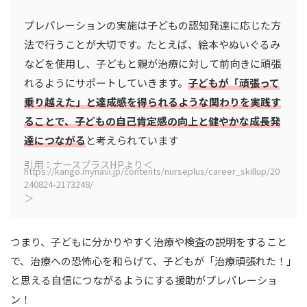
プレパレーションの実施は子どもの認知発達に応じた方
法で行うことが大切です。たとえば、絵本やぬいぐるみ
などを使用し、子どもと親が治療に対して前向きに頑張
れるようにサポートしていきます。
子どもが「頑張って
乗り越えた」と達成感を得られるような関わりを実践す
ることで、子どもの自己肯定感の向上と健やかな成長発
達につながる
と考えられています
引用：ナースプラスHPより＜
https://kango.mynavi.jp/contents/nurseplus/career_skillup/20
240824-2173248/
＞
つまり、子どもに分かりやすく治療や検査の説明をすること
で、治療への恐怖心を和らげて、子どもが「治療頑張れた！」
と思える自信につながるようにする援助がプレパレーショ
ン！